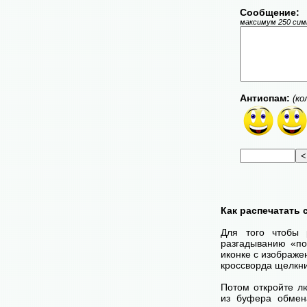
Сообщение:
максимум 250 симв
Антиспам:
(ко
Как распечатать
Для того чтобы 
разгадыванию «по
иконке с изображе
кроссворда щелкни
Потом откройте лю
из буфера обмена