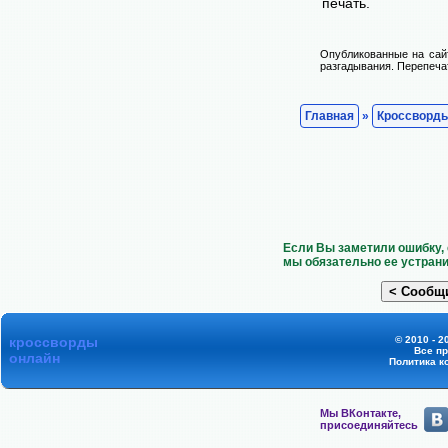
печать.
Опубликованные на сай
разгадывания. Перепечат
Главная
»
Кроссворд
Если Вы заметили ошибку, 
мы обязательно ее устрани
кроссворды
© 2010 - 2
Все п
онлайн
Политика к
Мы ВКонтакте,
присоединяйтесь