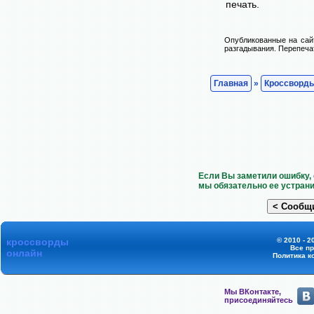
печать.
Опубликованные на сай
разгадывания. Перепечат
Главная
»
Кроссворд
Если Вы заметили ошибку, 
мы обязательно ее устрани
кроссворды
© 2010 - 2
Все п
онлайн
Политика к
Мы ВКонтакте,
присоединяйтесь