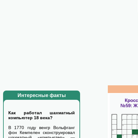
Интересные факты
Крос
№59: 
Как работал шахматный
компьютер 18 века?
В 1770 году венгр Вольфганг
фон Кемпелен сконструировал
шахматный «компьютер» —