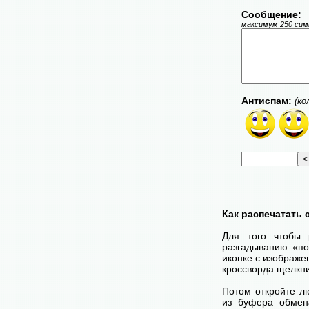
Сообщение:
максимум 250 симв
Антиспам:
(ко
Как распечатать
Для того чтобы 
разгадыванию «по
иконке с изображе
кроссворда щелкни
Потом откройте лю
из буфера обмена