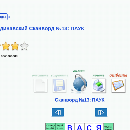
рды
»
ндинавский Сканворд №13: ПАУК
 голосов
Сканворд №13: ПАУК