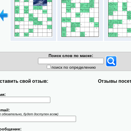
Поиск слов по маске:
поиск по определению
ставить свой отзыв:
Отзывы посет
мя:
mail:
е обязательно, будет доступен всем)
ообщение: