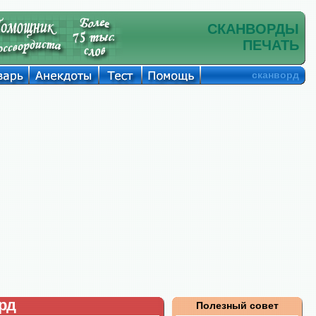
СКАНВОРДЫ
ПЕЧАТЬ
сканворд
рд
Полезный совет