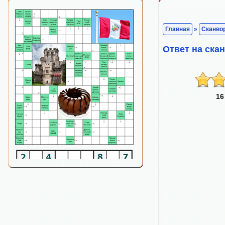
Главная
»
Сканво
Ответ на ска
16