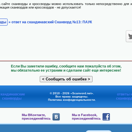
 сайте сканворды и кроссворды можно использовать только непосредственно для и
икация сканвордов или кроссвордов - не допускается!
рды
» ответ на скандинавский Сканворд №13: ПАУК
Если Вы заметили ошибку, сообщите нам пожалуйста об этом,
мы обязательно ее устраним и сделаем сайт еще интереснее!
© 2010 - 2026 «Scanvord.net».
скандинавские
ответы 
Все права защищены.
сканворды
сканвор
Политика конфиденциальности
.
Мы ВКонтакте,
Мы в Facebook,
присоединяйтесь
присоединяйтесь
Мы в Viber,
Мы в Telegram,
присоединяйтесь
присоединяйтесь