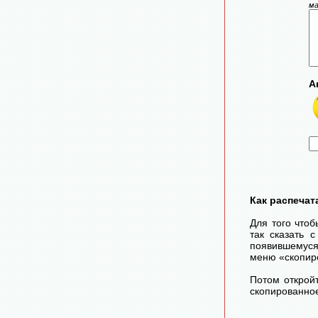
ма
А
Как распечат
Для того чтоб
так сказать 
появившемуся
меню «скопир
Потом открой
скопированное