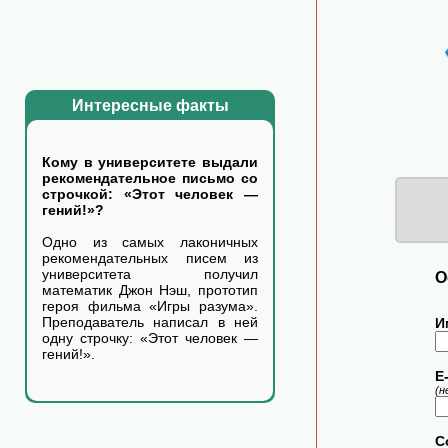
Интересные факты
Кому в университете выдали
рекомендательное письмо со
строчкой: «Этот человек —
гений!»?
Одно из самых лаконичных
рекомендательных писем из
университета получил
О
математик Джон Нэш, прототип
героя фильма «Игры разума».
Преподаватель написал в ней
И
одну строчку: «Этот человек —
гений!».
E-
(н
С