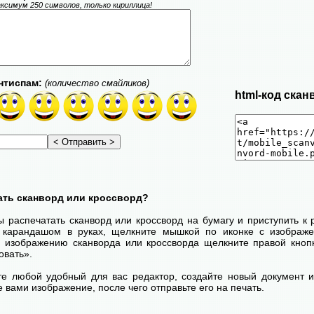
ксимум 250 символов, только кириллица!
нтиспам:
(количество смайликов)
html-код скан
ать сканворд или кроссворд?
ы распечатать сканворд или кроссворд на бумагу и приступить к
с карандашом в руках, щелкните мышкой по иконке с изображ
 изображению сканворда или кроссворда щелкните правой кноп
овать».
те любой удобный для вас редактор, создайте новый документ и
 вами изображение, после чего отправьте его на печать.