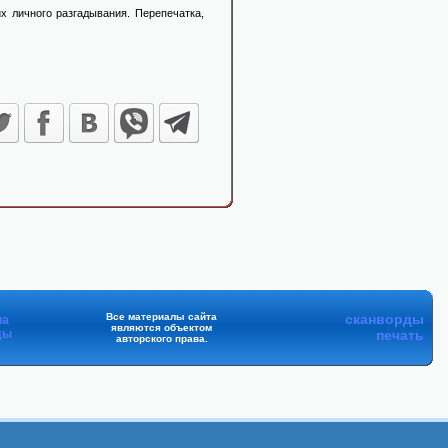
х личного разгадывания. Перепечатка,
Все материалы сайта
сканворды
на
являются объектом
ды
печать
авторского права.