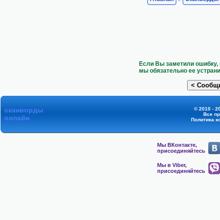
Если Вы заметили ошибку, 
мы обязательно ее устрани
сканворды
© 2010 - 2
Все п
онлайн
Политика к
Мы ВКонтакте,
присоединяйтесь
Мы в Viber,
присоединяйтесь