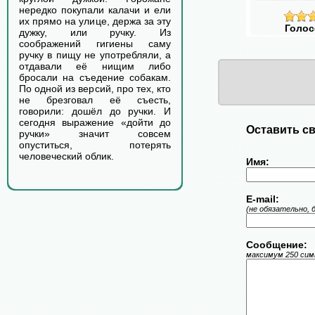
нередко покупали калачи и ели
их прямо на улице, держа за эту
Голос
дужку, или ручку. Из
соображений гигиены саму
ручку в пищу не употребляли, а
отдавали её нищим либо
бросали на съедение собакам.
По одной из версий, про тех, кто
не брезговал её съесть,
говорили: дошёл до ручки. И
сегодня выражение «дойти до
Оставить св
ручки» значит совсем
опуститься, потерять
человеческий облик.
Имя:
E-mail:
(не обязательно, 
Сообщение:
максимум 250 симв