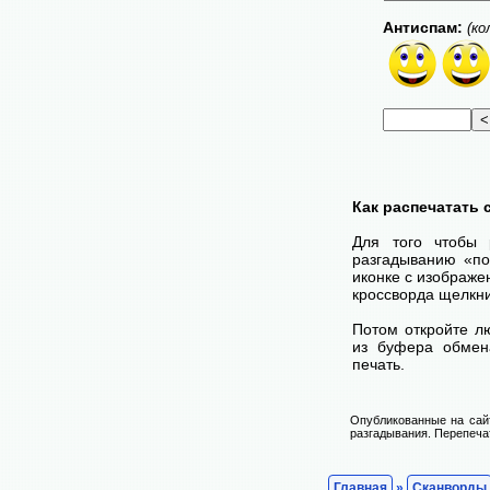
Антиспам:
(ко
Как распечатать
Для того чтобы 
разгадыванию «по
иконке с изображе
кроссворда щелкни
Потом откройте лю
из буфера обмена
печать.
Опубликованные на сай
разгадывания. Перепечат
Главная
»
Сканворды