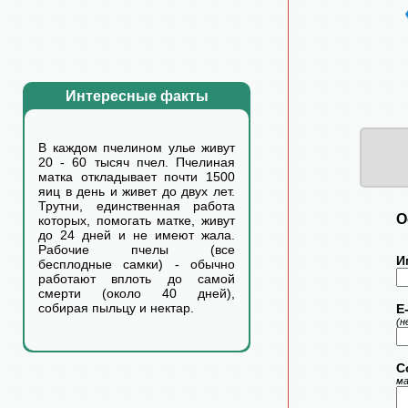
Интересные факты
В каждом пчелином улье живут
20 - 60 тысяч пчел. Пчелиная
матка откладывает почти 1500
яиц в день и живет до двух лет.
Трутни, единственная работа
О
которых, помогать матке, живут
до 24 дней и не имеют жала.
Рабочие пчелы (все
И
бесплодные самки) - обычно
работают вплоть до самой
смерти (около 40 дней),
собирая пыльцу и нектар.
E-
(н
С
ма