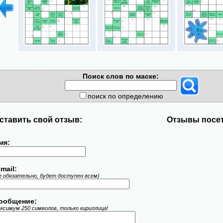
Поиск слов по маске:
поиск по определению
ставить свой отзыв:
Отзывы посет
мя:
mail:
е обязательно, будет доступен всем)
ообщение:
ксимум 250 символов, только кириллица!