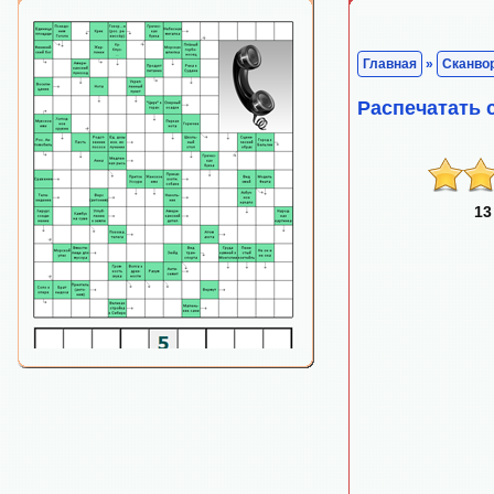
Главная
»
Сканво
Распечатать 
13