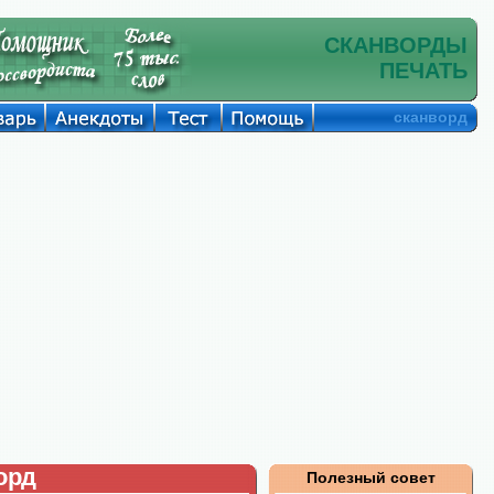
СКАНВОРДЫ
ПЕЧАТЬ
сканворд
орд
Полезный совет