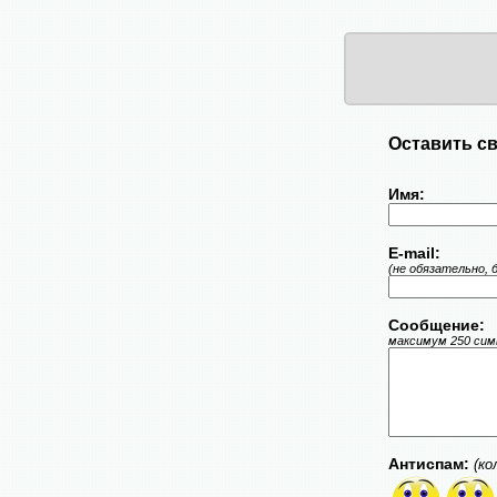
Оставить св
Имя:
E-mail:
(не обязательно, 
Сообщение:
максимум 250 симв
Антиспам:
(ко