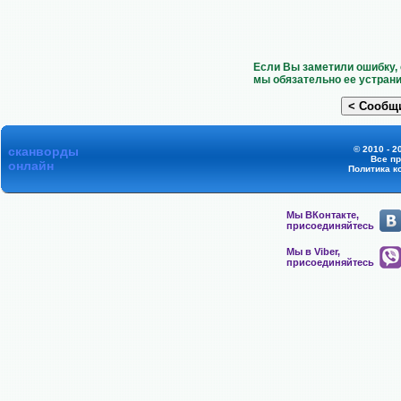
Если Вы заметили ошибку, 
мы обязательно ее устрани
сканворды
© 2010 - 2
Все п
онлайн
Политика к
Мы ВКонтакте,
присоединяйтесь
Мы в Viber,
присоединяйтесь