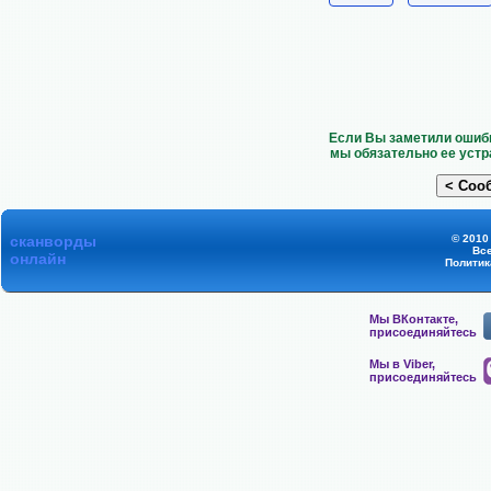
Если Вы заметили ошибк
мы обязательно ее устр
сканворды
© 2010
Вс
онлайн
Политик
Мы ВКонтакте,
присоединяйтесь
Мы в Viber,
присоединяйтесь