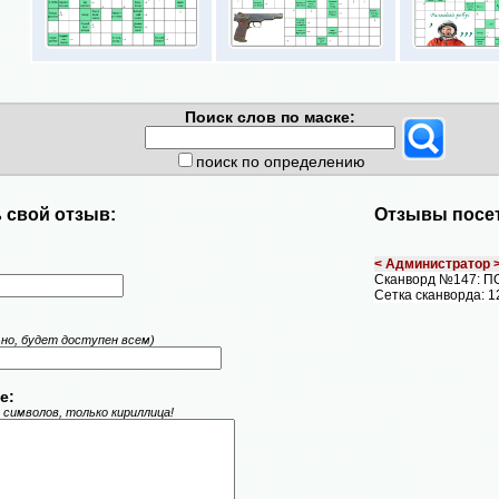
Поиск слов по маске:
поиск по определению
 свой отзыв:
Отзывы посет
< Администратор 
Сканворд №147: 
Сетка сканворда: 1
ьно, будет доступен всем)
е:
 символов, только кириллица!