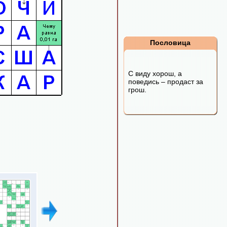
Пословица
С виду хорош, а
поведись – продаст за
грош.