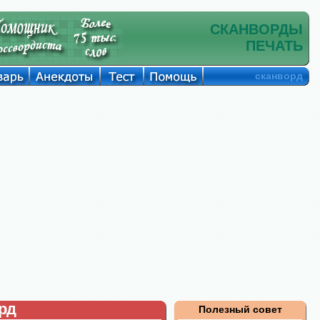
СКАНВОРДЫ
ПЕЧАТЬ
сканворд
рд
Полезный совет