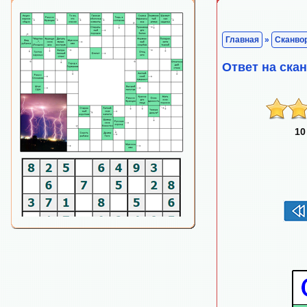
Главная
»
Сканво
Ответ на ск
10