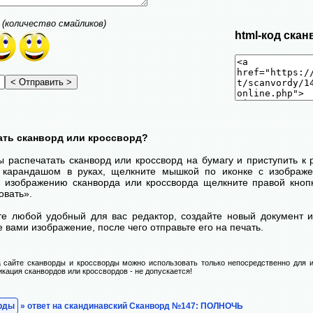
(количество смайликов)
html-код скан
ать сканворд или кроссворд?
ы распечатать сканворд или кроссворд на бумагу и приступить к
с карандашом в руках, щелкните мышкой по иконке с изображ
 изображению сканворда или кроссворда щелкните правой кноп
овать».
те любой удобный для вас редактор, создайте новый документ и
 вами изображение, после чего отправьте его на печать.
 сайте сканворды и кроссворды можно использовать только непосредственно для и
икация сканвордов или кроссвордов - не допускается!
рды
» ответ на скандинавский Сканворд №147: ПОЛНОЧЬ