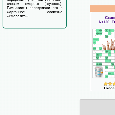
словом «морос» (глупость).
Гимназисты переделали его в
жаргонное словечко
«сморозить».
Скан
№120: 
Голос