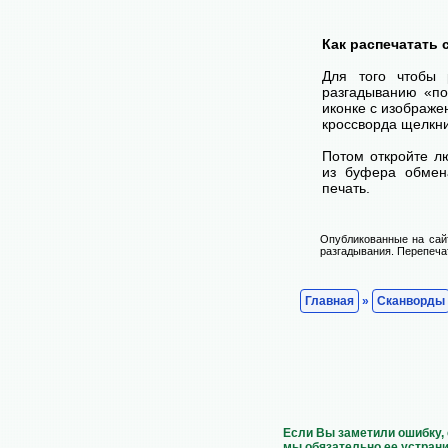
Как распечатать
Для того чтобы 
разгадыванию «по
иконке с изображе
кроссворда щелкни
Потом откройте лю
из буфера обмена
печать.
Опубликованные на сай
разгадывания. Перепечат
Главная
»
Сканворды
Если Вы заметили ошибку, 
мы обязательно ее устрани