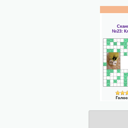
Скан
№23: К
Голос