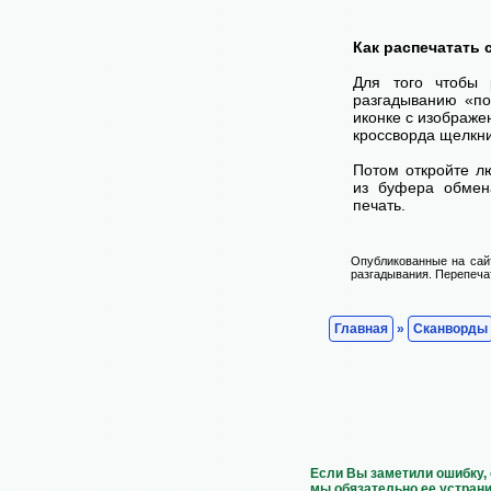
Как распечатать
Для того чтобы 
разгадыванию «по
иконке с изображе
кроссворда щелкни
Потом откройте лю
из буфера обмена
печать.
Опубликованные на сай
разгадывания. Перепечат
Главная
»
Сканворды
Если Вы заметили ошибку, 
мы обязательно ее устрани