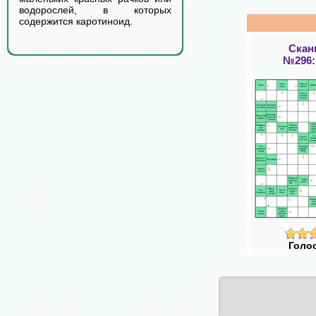
водорослей, в которых
содержится каротиноид.
Скан
№296:
Голо