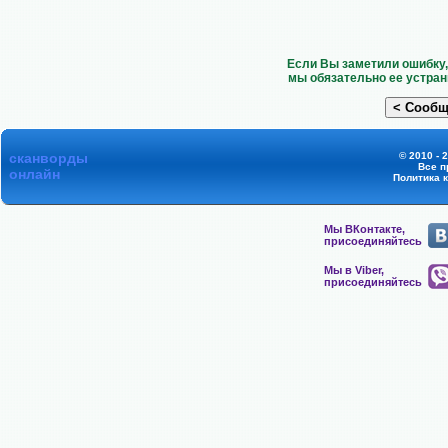
Если Вы заметили ошибку,
мы обязательно ее устран
сканворды
© 2010 - 
Все п
онлайн
Политика 
Мы ВКонтакте,
присоединяйтесь
Мы в Viber,
присоединяйтесь