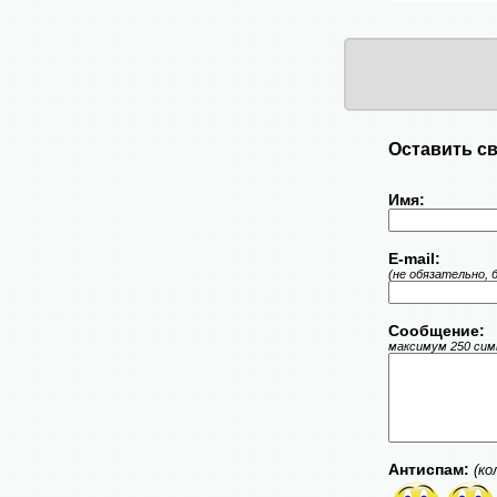
Оставить св
Имя:
E-mail:
(не обязательно, 
Сообщение:
максимум 250 симв
Антиспам:
(ко