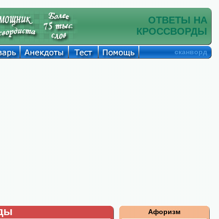
ОТВЕТЫ НА
КРОССВОРДЫ
сканворд
рды
Афоризм