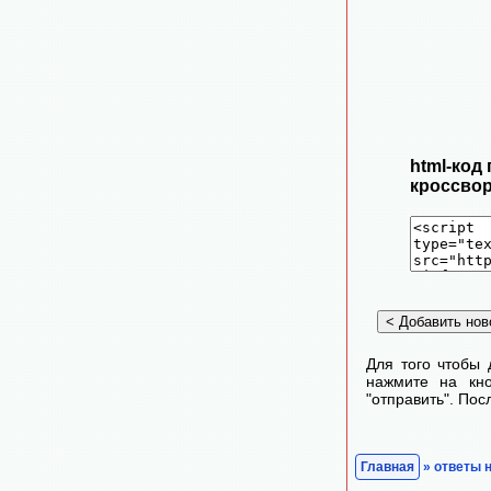
html-код
кроссвор
Для того чтобы 
нажмите на кно
"отправить". По
Главная
» ответы 