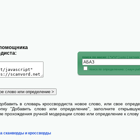
 помощника
диста:
поиск по маске:
( *а*о* )
или
( за+ник 
поиск по определению: (
науч р
добавить в словарь кроссвордиста новое слово, или свое опред
пку "Добавить слово или определение", заполните открывш
сле прохождения ручной модерации слово или определение к слову 
на сканворды и кроссворды