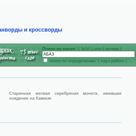
анворды и кроссворды
Поиск по маске:
( *а*о* )
или
( за+ник )
поиск по определению: (
науч работ
)
Старинная мелкая серебряная монета, имевшая
хождение на Кавказе.