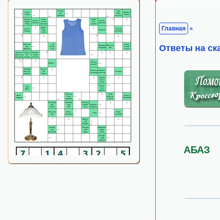
Главная
»
Ответы на ск
АБАЗ