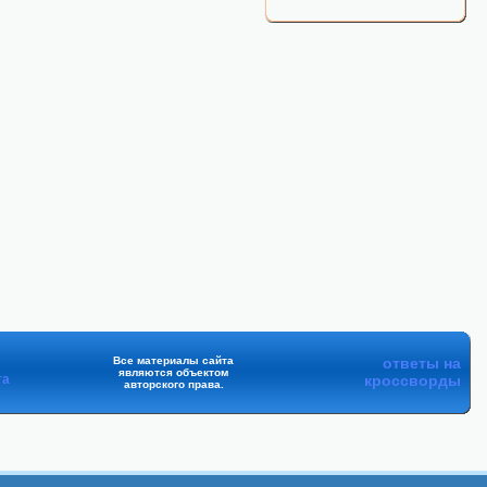
Все материалы сайта
ответы на
являются объектом
та
кроссворды
авторского права.