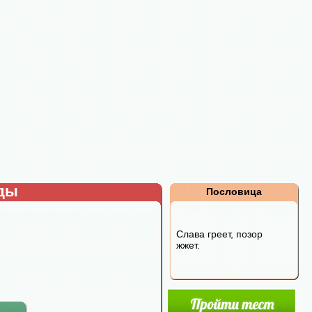
рды
Пословица
Слава греет, позор
жжет.