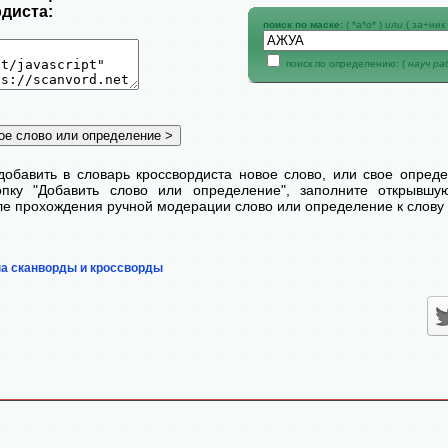
диста:
поиск по маске:
( *а*о* )
или
( за+ник 
поиск по определению: (
науч р
добавить в словарь кроссвордиста новое слово, или свое опред
пку "Добавить слово или определение", заполните открывш
сле прохождения ручной модерации слово или определение к слову 
на сканворды и кроссворды