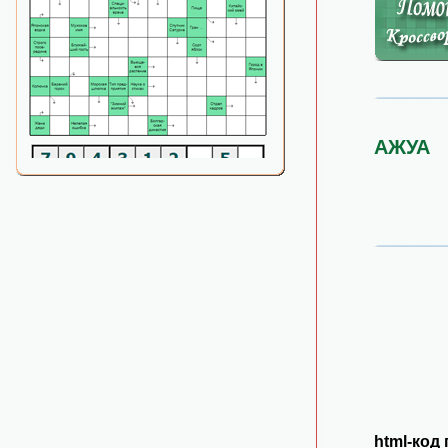
АЖУА
html-код