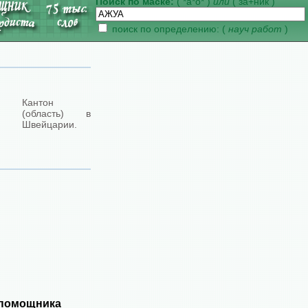
Поиск по маске:
( *а*о* )
или
( за+ник )
поиск по определению: (
науч работ
)
Кантон
(область) в
Швейцарии.
 помощника