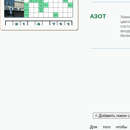
АЗОТ
Хими
цве
сос
вхо
белк
Для того чтобы