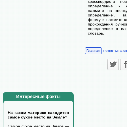
кроссвордиста н
определение к с
нажмите на кнопк
определение", з
форму и нажмите кн
прохождения ручно
определение к сл
словарь.
Главная
» ответы на с
Интересные факты
На каком материке находится
самое сухое место на Земле?
Самое сухое место на Земле —