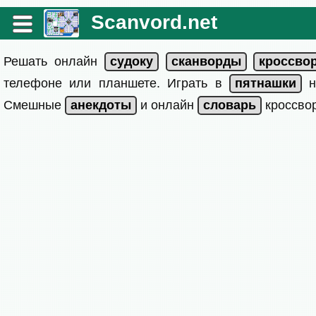
Scanvord.net
Решать онлайн
телефоне или планшете. Играть в
на
Смешные
и онлайн
кроссвор