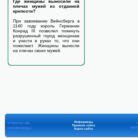
Где женщины выносили на
плечах мужей из отданной
крепости?
При завоевании Вейнсберга в
1140 году король Германии
Конрад III позволил покинуть
разрушенный город женщинам
и унести в руках то, что они
пожелают. Женщины вынесли
на плечах своих мужей.
ответы на
Информеры
Правила сайта
сканворды
кро
Карта сайта