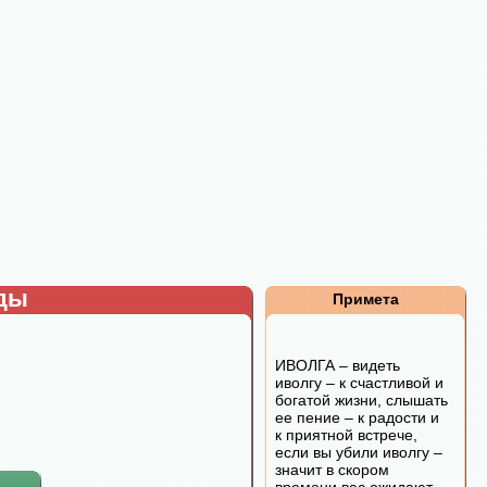
рды
Примета
ИВОЛГА – видеть
иволгу – к счастливой и
богатой жизни, слышать
ее пение – к радости и
к приятной встрече,
если вы убили иволгу –
значит в скором