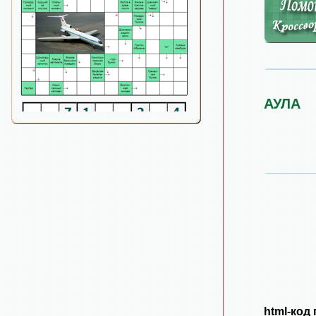
АУЛА
html-код