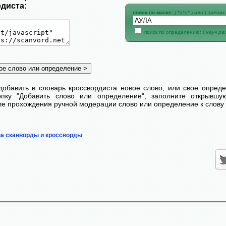
диста:
поиск по маске:
( *а*о* )
или
( за+ник 
поиск по определению: (
науч р
добавить в словарь кроссвордиста новое слово, или свое опред
пку "Добавить слово или определение", заполните открывш
сле прохождения ручной модерации слово или определение к слову 
на сканворды и кроссворды