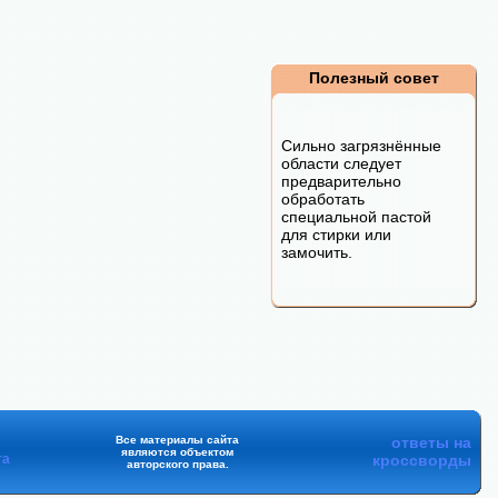
Полезный совет
Сильно загрязнённые
области следует
предварительно
обработать
специальной пастой
для стирки или
замочить.
Все материалы сайта
ответы на
являются объектом
та
кроссворды
авторского права.