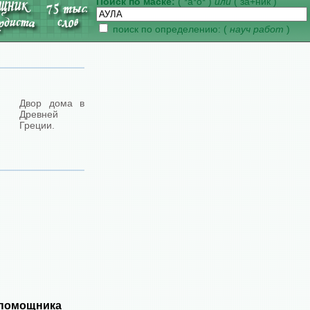
Поиск по маске:
( *а*о* )
или
( за+ник )
поиск по определению: (
науч работ
)
Двор дома в
Древней
Греции.
 помощника