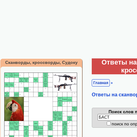
Ответы на
Сканворды, кроссворды, Судоку
кро
Главная
»
Ответы на сканво
Поиск слов п
поиск по о