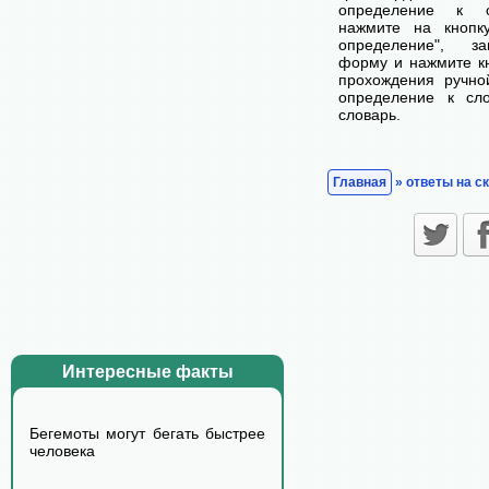
определение к с
нажмите на кнопк
определение", з
форму и нажмите кн
прохождения ручно
определение к сл
словарь.
Главная
» ответы на с
Интересные факты
Бегемоты могут бегать быстрее
человека