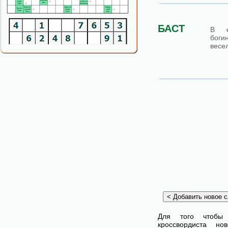
БАСТ
В е
боги
весе
Для того чтобы
кроссвордиста н