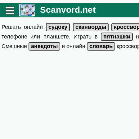
Scanvord.net
Решать онлайн
телефоне или планшете. Играть в
на
Смешные
и онлайн
кроссвор