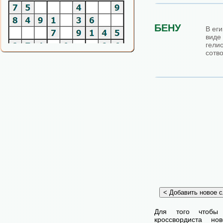
БЕНУ
В ег
виде
гели
сотв
Для того чтобы
кроссвордиста н