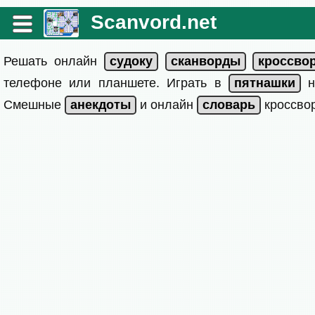
Scanvord.net
Решать онлайн
телефоне или планшете. Играть в
на
Смешные
и онлайн
кроссвор