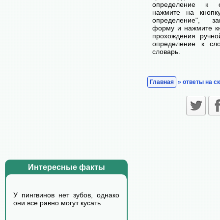
определение к с
нажмите на кнопк
определение", з
форму и нажмите кн
прохождения ручно
определение к сл
словарь.
Главная
» ответы на с
Интересные факты
У пингвинов нет зубов, однако
они все равно могут кусать