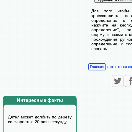
Для того чтобы
кроссвордиста н
определение к с
нажмите на кнопк
определение", з
форму и нажмите кн
прохождения ручно
определение к сл
словарь.
Главная
» ответы на с
Интересные факты
Дятел может долбить по дереву
со скоростью 20 раз в секунду