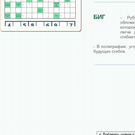
БИГ
- Руб
обложе
которо
легче 
сгибает
- В полиграфии: уг
будущих сгибов.