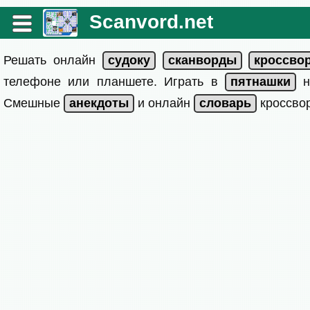
Scanvord.net
Решать онлайн
телефоне или планшете. Играть в
на
Смешные
и онлайн
кроссвор