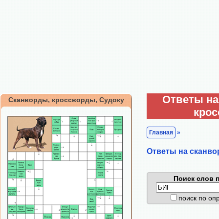
Ответы на
Сканворды, кроссворды, Судоку
кро
Главная
»
Ответы на сканво
Поиск слов п
поиск по о