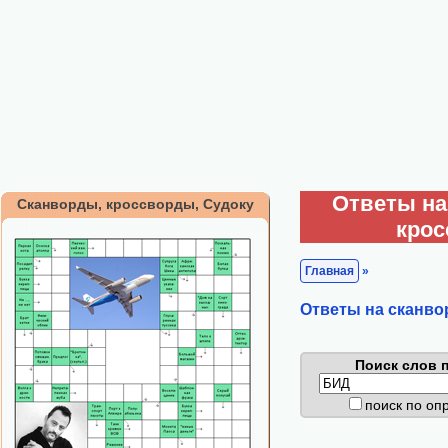
Ответы на
Сканворды, кроссворды, Судоку
кро
Главная
»
Ответы на сканво
Поиск слов п
поиск по о