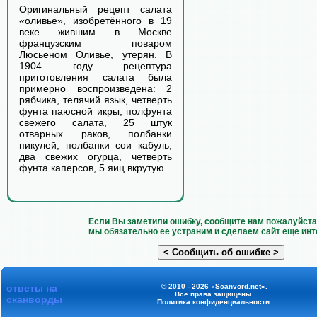
Оригинальный рецепт салата
«оливье», изобретённого в 19
веке жившим в Москве
французским поваром
Люсьеном Оливье, утерян. В
1904 году рецептура
приготовления салата была
примерно воспроизведена: 2
рябчика, телячий язык, четверть
фунта паюсной икры, полфунта
свежего салата, 25 штук
отварных раков, полбанки
пикулей, полбанки сои кабуль,
два свежих огурца, четверть
фунта каперсов, 5 яиц вкрутую.
Если Вы заметили ошибку, сообщите нам пожалуйста 
мы обязательно ее устраним и сделаем сайт еще инт
ответы на
© 2010 - 2026 «Scanvord.net».
Все права защищены.
сканворды
Политика конфиденциальности
.