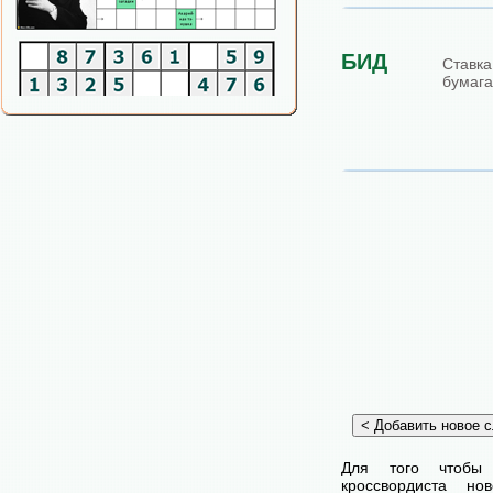
БИД
Став
бумага
Для того чтобы
кроссвордиста н