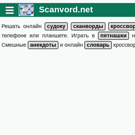
Scanvord.net
Решать онлайн
телефоне или планшете. Играть в
на
Смешные
и онлайн
кроссвор