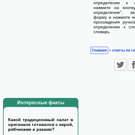
определение к с
нажмите на кнопк
определение", з
форму и нажмите кн
прохождения ручно
определение к сл
словарь.
Главная
» ответы на с
Интересные факты
Какой традиционный салат в
оригинале готовился с икрой,
рябчиками и раками?