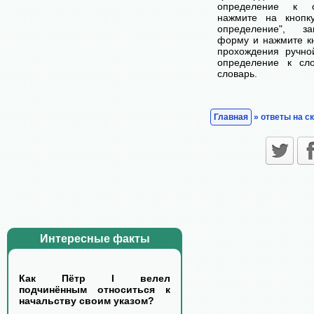
определение к с
нажмите на кнопк
определение", з
форму и нажмите кн
прохождения ручно
определение к сл
словарь.
Главная
» ответы на с
Интересные факты
Как Пётр I велел
подчинённым относиться к
начальству своим указом?