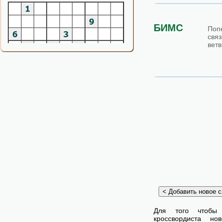
БИМС
По
св
ветв
Для того чтобы
кроссвордиста н