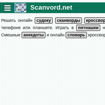
Scanvord.net
Решать онлайн
телефоне или планшете. Играть в
на
Смешные
и онлайн
кроссвор