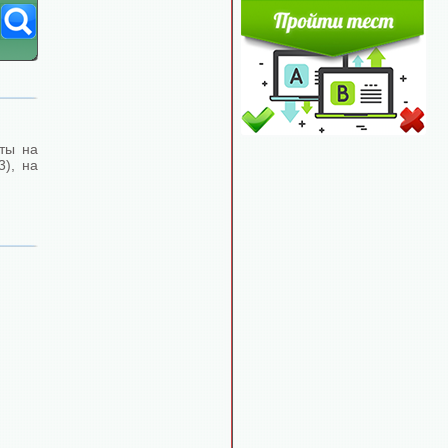
еты на
3), на