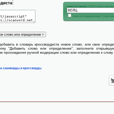
диста:
поиск по маске:
( *а*о* )
или
( за+ник 
поиск по определению: (
науч р
добавить в словарь кроссвордиста новое слово, или свое опред
пку "Добавить слово или определение", заполните открывш
сле прохождения ручной модерации слово или определение к слову 
на сканворды и кроссворды