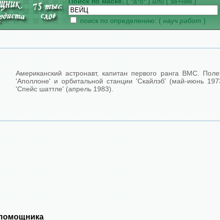
Поиск по маске:
( *а*о* )
или
( за+ник )
поиск по определению: (
науч работ
)
Американский астронавт, капитан первого ранга ВМС. Пол
'Аполлоне' и орбитальной станции 'Скайлэб' (май-июнь 197
'Спейс шаттле' (апрель 1983).
 помощника