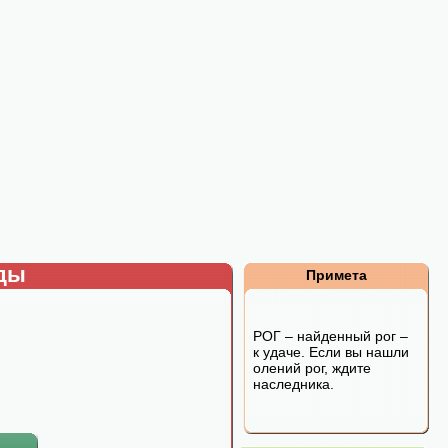
рды
Примета
РОГ – найденный рог –
к удаче. Если вы нашли
олений рог, ждите
наследника.