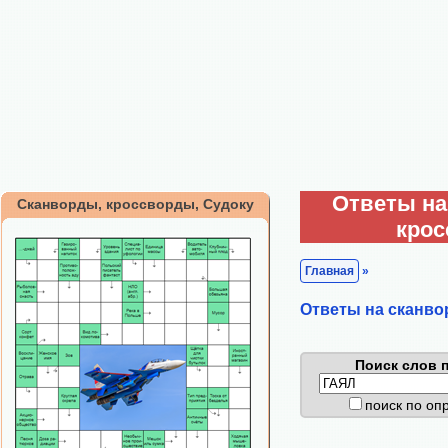
Ответы на
Сканворды, кроссворды, Судоку
кро
Главная
»
Ответы на сканво
Поиск слов п
поиск по о