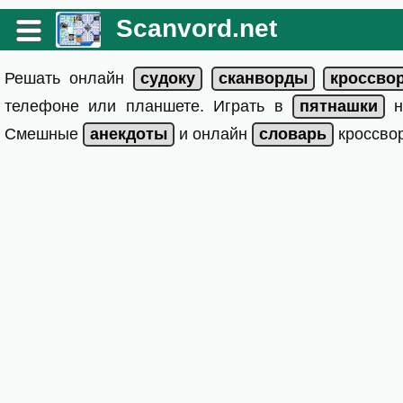
Scanvord.net
Решать онлайн
телефоне или планшете. Играть в
на
Смешные
и онлайн
кроссвор