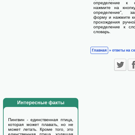
определение к с
нажмите на кнопк
определение", з
форму и нажмите кн
прохождения ручно
определение к сл
словарь.
Главная
» ответы на с
Интересные факты
Пингвин - единственная птица,
которая может плавать, но не
может летать. Кроме того, это
единственная птица, ходящая