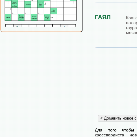
ГАЯЛ
Коп
поло
гаур
мясно
Для того чтобы
кроссвордиста н