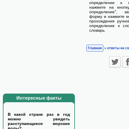
определение к с
нажмите на кнопк
определение", з
форму и нажмите кн
прохождения ручно
определение к сл
словарь.
Главная
» ответы на с
Интересные факты
В какой стране раз в год
можно увидеть
расступающиеся морские
воды?