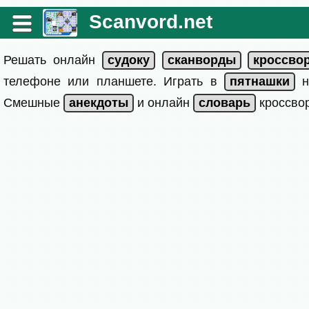
Scanvord.net
Решать онлайн
телефоне или планшете. Играть в
на
Смешные
и онлайн
кроссвор