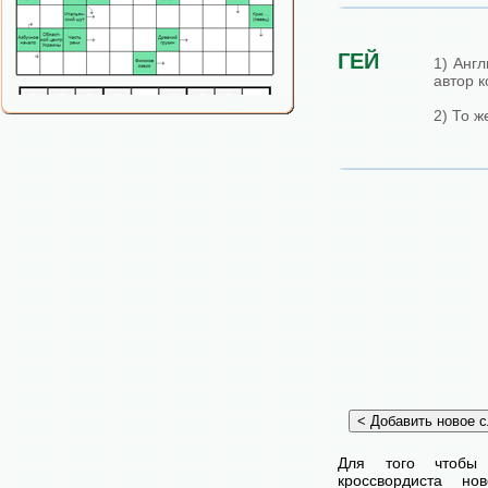
ГЕЙ
1) Англ
автор 
2) То ж
Для того чтобы
кроссвордиста н