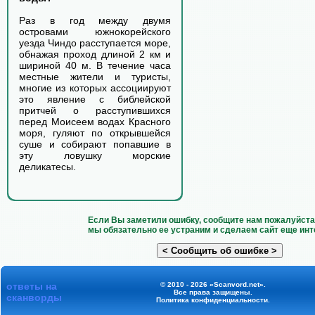
Раз в год между двумя
островами южнокорейского
уезда Чиндо расступается море,
обнажая проход длиной 2 км и
шириной 40 м. В течение часа
местные жители и туристы,
многие из которых ассоциируют
это явление с библейской
притчей о расступившихся
перед Моисеем водах Красного
моря, гуляют по открывшейся
суше и собирают попавшие в
эту ловушку морские
деликатесы.
Если Вы заметили ошибку, сообщите нам пожалуйста 
мы обязательно ее устраним и сделаем сайт еще инт
ответы на
© 2010 - 2026 «Scanvord.net».
Все права защищены.
сканворды
Политика конфиденциальности
.