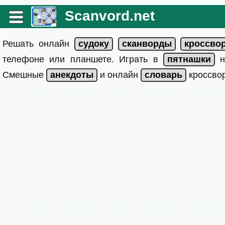
Scanvord.net
Решать онлайн
телефоне или планшете. Играть в
на
Смешные
и онлайн
кроссвор