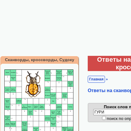
Ответы на
Сканворды, кроссворды, Судоку
кро
Главная
»
Ответы на сканво
Поиск слов п
поиск по о