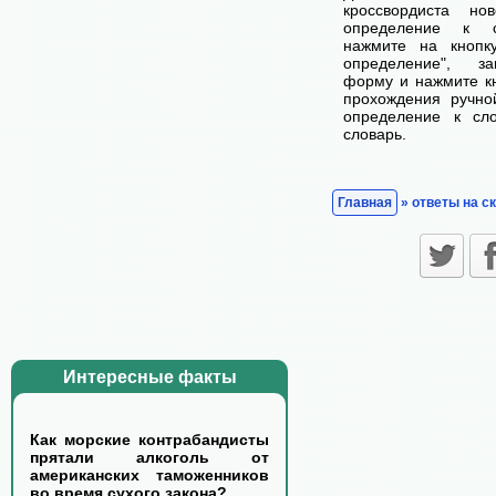
кроссвордиста н
определение к с
нажмите на кнопк
определение", з
форму и нажмите кн
прохождения ручно
определение к сл
словарь.
Главная
» ответы на с
Интересные факты
Как морские контрабандисты
прятали алкоголь от
американских таможенников
во время сухого закона?