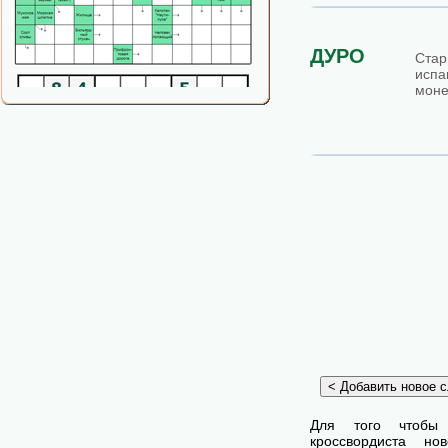
ДУРО
Стар
испа
моне
Для того чтобы
кроссвордиста н