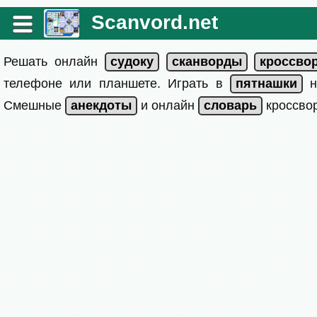
Scanvord.net
Решать онлайн
телефоне или планшете. Играть в
на
Смешные
и онлайн
кроссвор