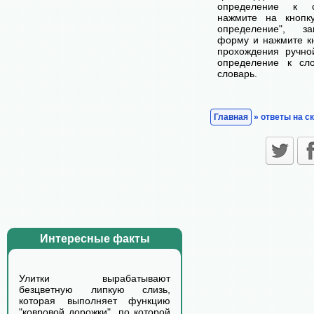
определение к с
нажмите на кнопк
определение", з
форму и нажмите кн
прохождения ручно
определение к сл
словарь.
Главная
» ответы на с
Интересные факты
Улитки вырабатывают
безцветную липкую слизь,
которая выполняет функцию
"ковровой дорожки", по которой