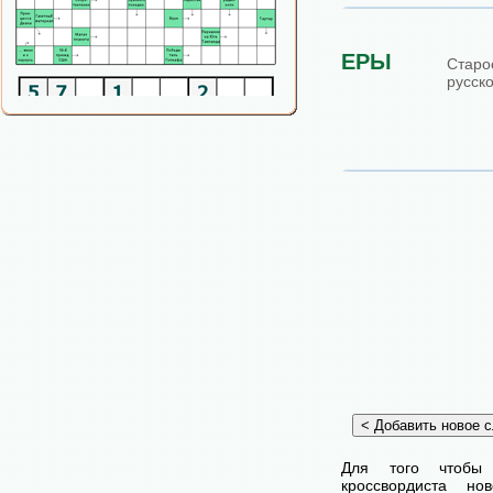
ЕРЫ
Старо
русск
Для того чтобы
кроссвордиста н