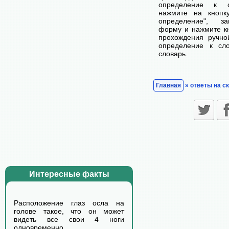
определение к с
нажмите на кнопк
определение", з
форму и нажмите кн
прохождения ручно
определение к сл
словарь.
Главная
» ответы на с
Интересные факты
Расположение глаз осла на
голове такое, что он может
видеть все свои 4 ноги
одновременно