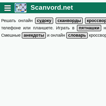
Scanvord.net
Решать онлайн
телефоне или планшете. Играть в
на
Смешные
и онлайн
кроссвор