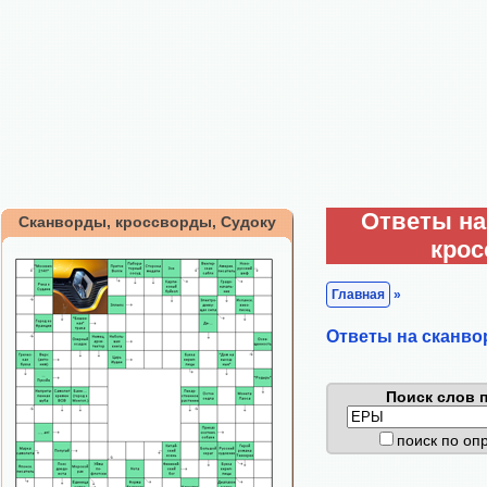
Ответы на
Сканворды, кроссворды, Судоку
кро
Главная
»
Ответы на сканво
Поиск слов п
поиск по о