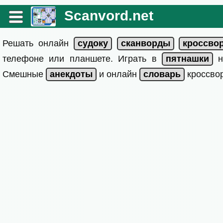
Scanvord.net
Решать онлайн
телефоне или планшете. Играть в
на
Смешные
и онлайн
кроссвор