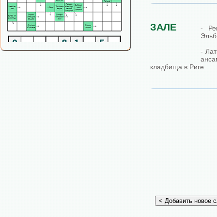
ЗАЛЕ
- Ре
Эльб
- Ла
анс
кладбища в Риге.