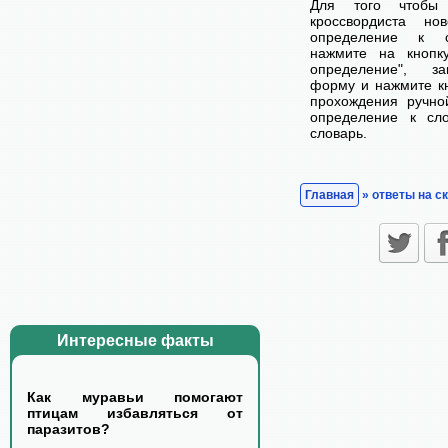
Для того чтобы
кроссвордиста н
определение к с
нажмите на кнопк
определение", з
форму и нажмите кн
прохождения ручно
определение к сл
словарь.
Главная
» ответы на с
Интересные факты
Как муравьи помогают
птицам избавляться от
паразитов?