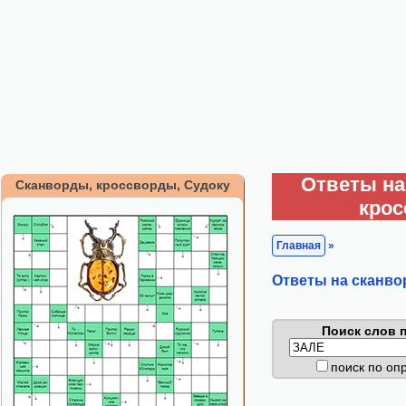
Ответы на
Сканворды, кроссворды, Судоку
кро
Главная
»
Ответы на сканво
Поиск слов п
поиск по о