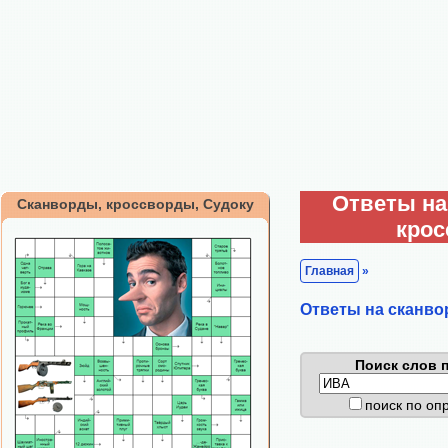
Ответы на
Сканворды, кроссворды, Судоку
кро
Главная
»
Ответы на сканво
Поиск слов п
поиск по о