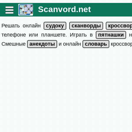
Scanvord.net
Решать онлайн
телефоне или планшете. Играть в
на
Смешные
и онлайн
кроссвор