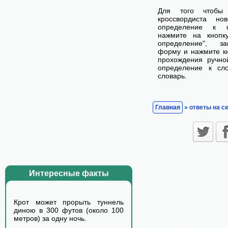
Для того чтобы
кроссвордиста н
определение к с
нажмите на кнопк
определение", з
форму и нажмите кн
прохождения ручно
определение к сл
словарь.
Главная
» ответы на с
Интересные факты
Крот может прорыть туннель
диною в 300 футов (около 100
метров) за одну ночь.