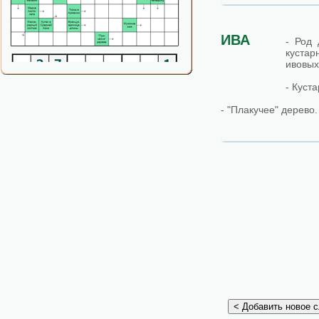
ИВА
- Род 
куст
ивовых
- Куст
- "Плакучее" дерево.