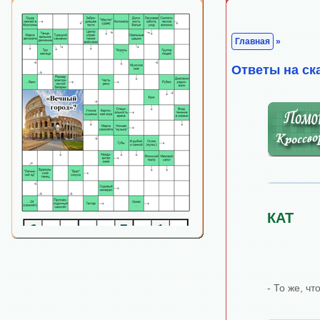
Главная
»
Ответы на ск
КАТ
- То же, чт