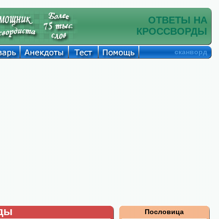
ОТВЕТЫ НА
КРОССВОРДЫ
сканворд
рды
Пословица