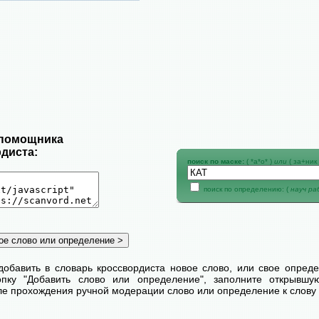
 помощника
диста:
поиск по маске:
( *а*о* )
или
( за+ник 
поиск по определению: (
науч р
добавить в словарь кроссвордиста новое слово, или свое опред
пку "Добавить слово или определение", заполните открывш
сле прохождения ручной модерации слово или определение к слову 