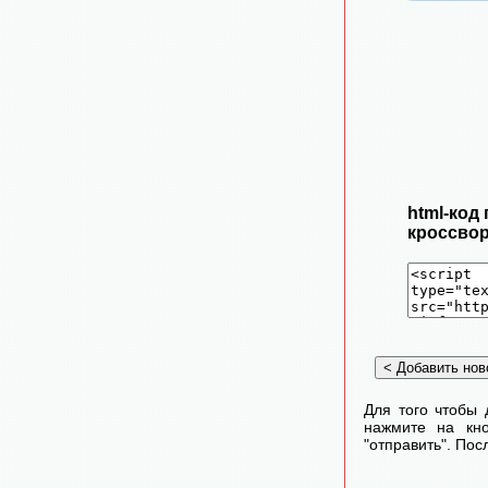
html-код
кроссвор
Для того чтобы 
нажмите на кно
"отправить". По