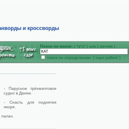
анворды и кроссворды
Поиск по маске:
( *а*о* )
или
( за+ник )
поиск по определению: (
науч работ
)
- Парусное трёхмачтовое
судно в Дании.
- Снасть для поднятия
якоря.
о палач.