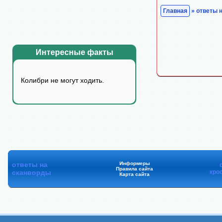
Главная
» ответы 
Интересные факты
Колибpи не могyт ходить.
ответы на
Информеры
Правила сайта
сканворды
кро
Карта сайта