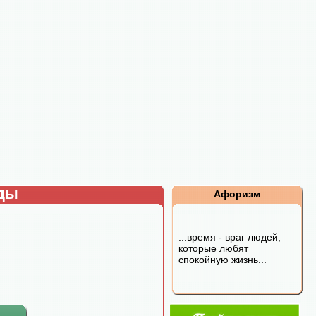
рды
Афоризм
...время - враг людей,
которые любят
спокойную жизнь...