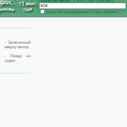
Поиск по маске:
( *а*о* )
или
( за+ник )
поиск по определению: (
науч работ
)
- Зачёсанный
кверху вихор.
- Повар на
судне.