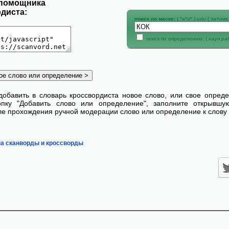
 помощника
диста:
поиск по маске:
( *а*о* )
или
( за+ник 
поиск по определению: (
науч р
добавить в словарь кроссвордиста новое слово, или свое опред
пку "Добавить слово или определение", заполните открывш
сле прохождения ручной модерации слово или определение к слову 
на сканворды и кроссворды