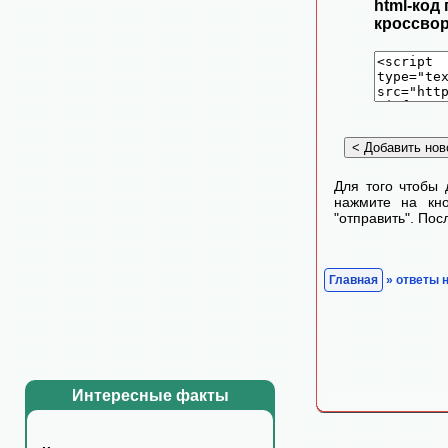
html-код
кроссвор
Для того чтобы 
нажмите на кно
"отправить". По
Главная
» ответы 
Интересные факты