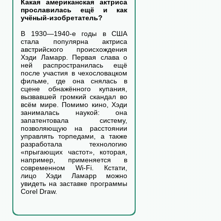
Какая американская актриса
прославилась ещё и как
учёный-изобретатель?
В 1930—1940-е годы в США
стала популярна актриса
австрийского происхождения
Хэди Ламарр. Первая слава о
ней распространилась ещё
после участия в чехословацком
фильме, где она снялась в
сцене обнажённого купания,
вызвавшей громкий скандал во
всём мире. Помимо кино, Хэди
занималась наукой: она
запатентовала систему,
позволяющую на расстоянии
управлять торпедами, а также
разработала технологию
«прыгающих частот», которая,
например, применяется в
современном Wi-Fi. Кстати,
лицо Хэди Ламарр можно
увидеть на заставке программы
Corel Draw.