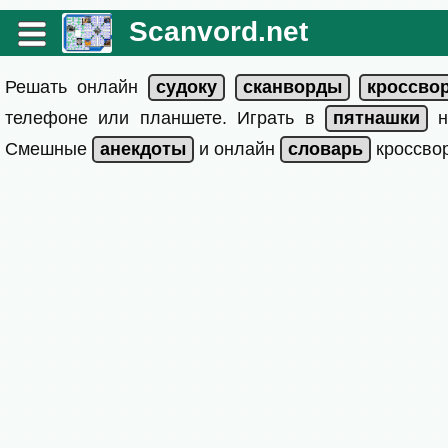
Scanvord.net
Решать онлайн
телефоне или планшете. Играть в
на
Смешные
и онлайн
кроссвор