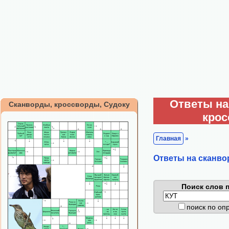
Ответы на
Сканворды, кроссворды, Судоку
кро
Главная
»
Ответы на сканво
Поиск слов п
поиск по о