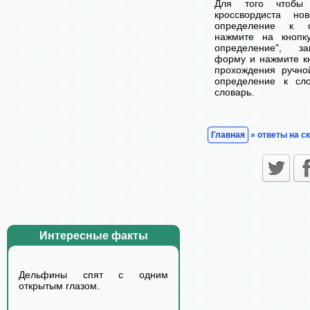
Для того чтобы
кроссвордиста н
определение к с
нажмите на кнопк
определение", з
форму и нажмите кн
прохождения ручно
определение к сл
словарь.
Главная
» ответы на с
Интересные факты
Дельфины спят с одним
открытым глазом.