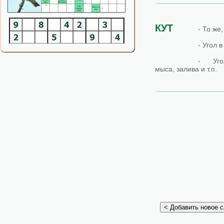
КУТ
- То же,
- Угол в
- Уго
мыса, залива и т.п.