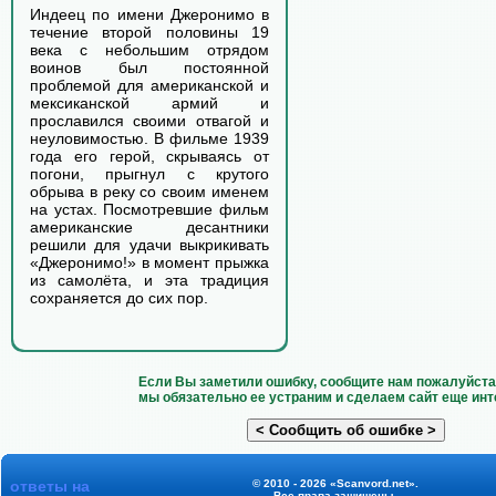
Индеец по имени Джеронимо в
течение второй половины 19
века с небольшим отрядом
воинов был постоянной
проблемой для американской и
мексиканской армий и
прославился своими отвагой и
неуловимостью. В фильме 1939
года его герой, скрываясь от
погони, прыгнул с крутого
обрыва в реку со своим именем
на устах. Посмотревшие фильм
американские десантники
решили для удачи выкрикивать
«Джеронимо!» в момент прыжка
из самолёта, и эта традиция
сохраняется до сих пор.
Если Вы заметили ошибку, сообщите нам пожалуйста 
мы обязательно ее устраним и сделаем сайт еще инт
ответы на
© 2010 - 2026 «Scanvord.net».
Все права защищены.