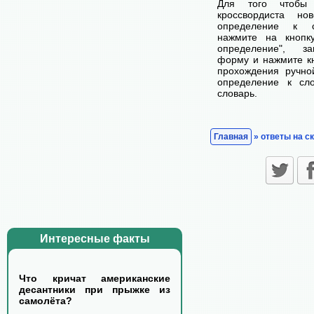
Для того чтобы
кроссвордиста н
определение к с
нажмите на кнопк
определение", з
форму и нажмите кн
прохождения ручно
определение к сл
словарь.
Главная
» ответы на с
Интересные факты
Что кричат американские
десантники при прыжке из
самолёта?