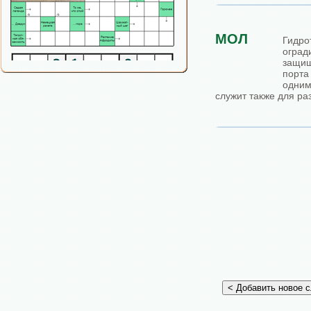
МОЛ
Гидро
огра
защ
порта
одним
служит также для р