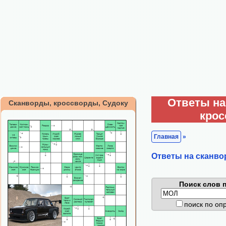
Ответы на
Сканворды, кроссворды, Судоку
кро
Главная
»
Ответы на сканво
Поиск слов п
поиск по о