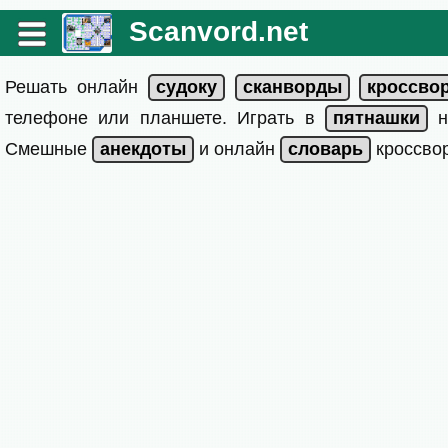
Scanvord.net
Решать онлайн
телефоне или планшете. Играть в
на
Смешные
и онлайн
кроссвор