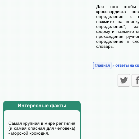
Для того чтобы
кроссвордиста н
определение к с
нажмите на кнопк
определение", з
форму и нажмите кн
прохождения ручно
определение к сл
словарь.
Главная
» ответы на с
Интересные факты
Самая крупная в мире рептилия
(и самая опасная для человека)
- морской крокодил.