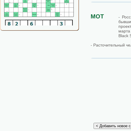
МОТ
- Рос
бывши
проек
марта
Black S
- Расточительный че