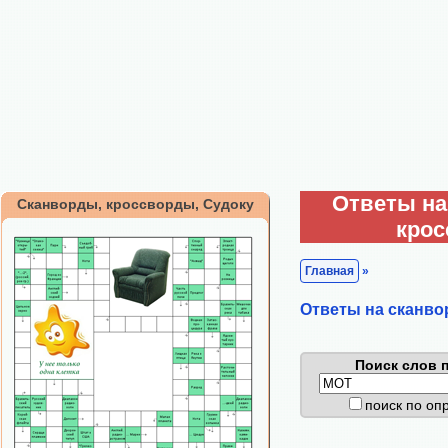
Ответы на
Сканворды, кроссворды, Судоку
кро
Главная
»
Ответы на сканво
Поиск слов п
поиск по о