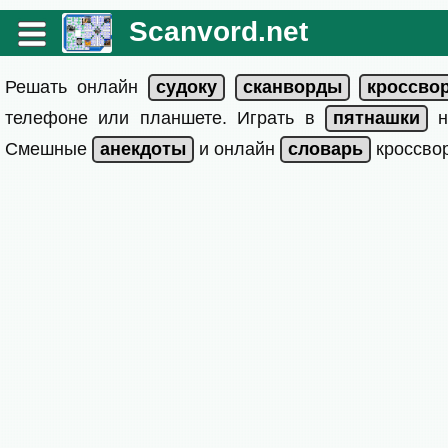
Scanvord.net
Решать онлайн
телефоне или планшете. Играть в
на
Смешные
и онлайн
кроссвор