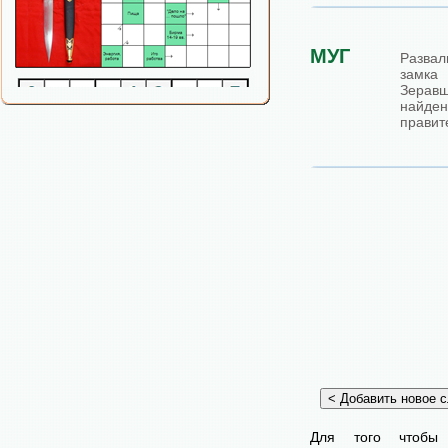
МУГ
Разва
замк
Зеравш
найде
правит
Для того чтобы