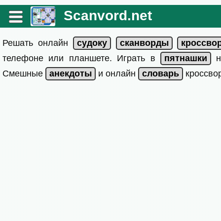
Scanvord.net
Решать онлайн
телефоне или планшете. Играть в
на
Смешные
и онлайн
кроссвор