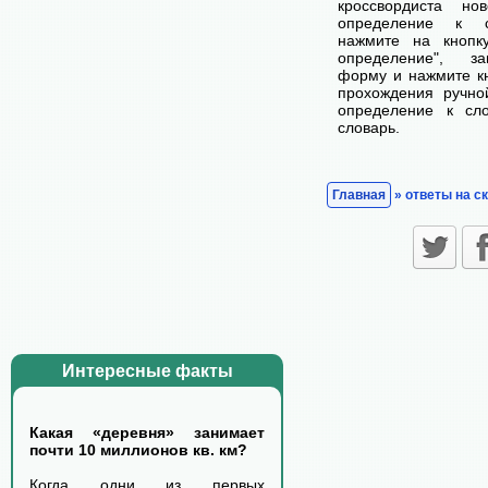
кроссвордиста н
определение к с
нажмите на кнопк
определение", з
форму и нажмите кн
прохождения ручно
определение к сл
словарь.
Главная
» ответы на с
Интересные факты
Какая «деревня» занимает
почти 10 миллионов кв. км?
Когда одни из первых