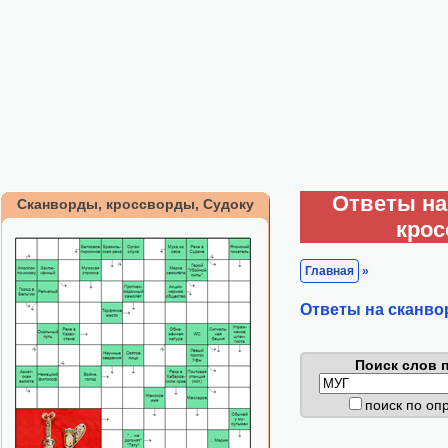
Ответы на
Сканворды, кроссворды, Судоку
кро
Главная
»
Ответы на сканво
Поиск слов п
поиск по о