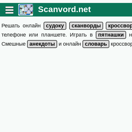
Scanvord.net
Решать онлайн
телефоне или планшете. Играть в
на
Смешные
и онлайн
кроссвор