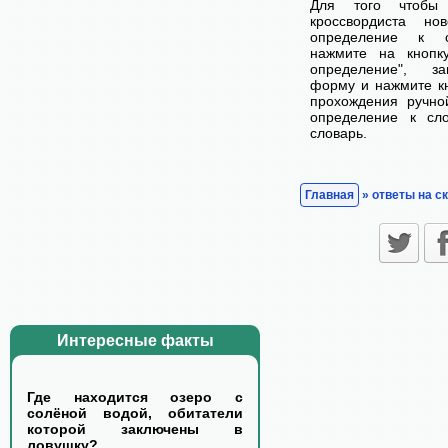
Для того чтобы
кроссвордиста н
определение к с
нажмите на кнопк
определение", з
форму и нажмите кн
прохождения ручно
определение к сл
словарь.
Главная
» ответы на с
Интересные факты
Где находится озеро с
солёной водой, обитатели
которой заключены в
ловушку?