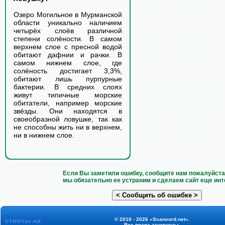
Озеро Могильное в Мурманской
области уникально наличием
четырёх слоёв различной
степени солёности. В самом
верхнем слое с пресной водой
обитают дафнии и рачки. В
самом нижнем слое, где
солёность достигает 3,3%,
обитают лишь пурпурные
бактерии. В средних слоях
живут типичные морские
обитатели, например морские
звёзды. Они находятся в
своеобразной ловушке, так как
не способны жить ни в верхнем,
ни в нижнем слое.
Если Вы заметили ошибку, сообщите нам пожалуйста 
мы обязательно ее устраним и сделаем сайт еще инт
ответы на
© 2010 - 2026 «Scanvord.net».
Все права защищены.