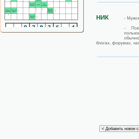
НИК
- Мужс
- Псе
польз
обычн
блогах, форумах, чат