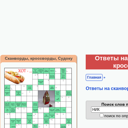
Ответы на
Сканворды, кроссворды, Судоку
кро
Главная
»
Ответы на сканво
Поиск слов п
поиск по о