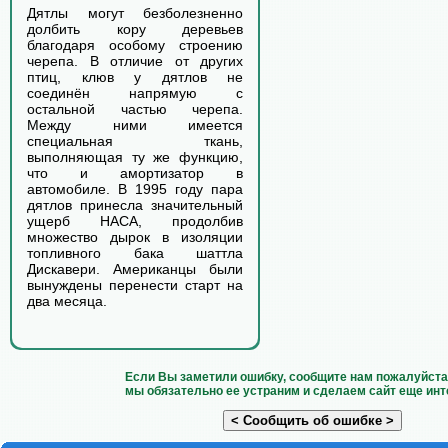
Дятлы могут безболезненно
долбить кору деревьев
благодаря особому строению
черепа. В отличие от других
птиц, клюв у дятлов не
соединён напрямую с
остальной частью черепа.
Между ними имеется
специальная ткань,
выполняющая ту же функцию,
что и амортизатор в
автомобиле. В 1995 году пара
дятлов принесла значительный
ущерб НАСА, продолбив
множество дырок в изоляции
топливного бака шаттла
Дискавери. Американцы были
вынуждены перенести старт на
два месяца.
Если Вы заметили ошибку, сообщите нам пожалуйста 
мы обязательно ее устраним и сделаем сайт еще инт