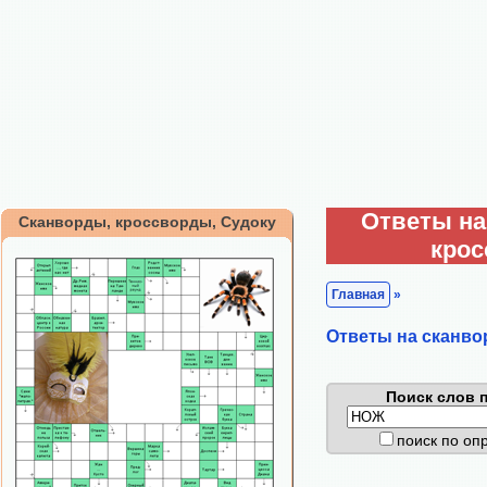
Ответы на
Сканворды, кроссворды, Судоку
кро
Главная
»
Ответы на сканво
Поиск слов п
поиск по о