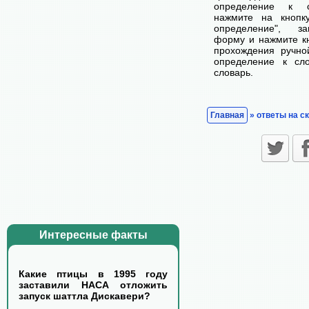
определение к с
нажмите на кнопк
определение", з
форму и нажмите кн
прохождения ручно
определение к сл
словарь.
Главная
» ответы на с
Интересные факты
Какие птицы в 1995 году
заставили НАСА отложить
запуск шаттла Дискавери?