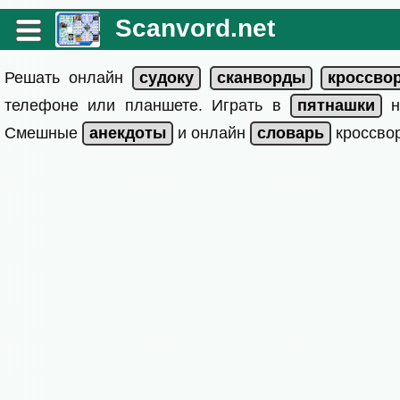
Scanvord.net
Решать онлайн
телефоне или планшете. Играть в
на
Смешные
и онлайн
кроссвор