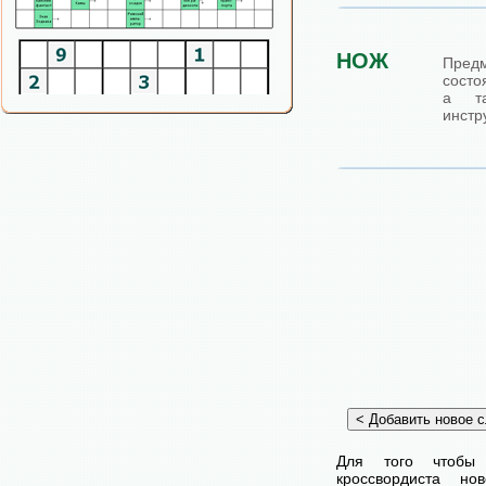
НОЖ
Пре
состо
а та
инстр
Для того чтобы
кроссвордиста н