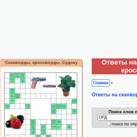
Ответы на
Сканворды, кроссворды, Судоку
кро
Главная
»
Ответы на сканво
Поиск слов п
поиск по о