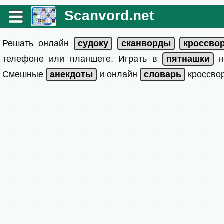
Scanvord.net
Решать онлайн
телефоне или планшете. Играть в
на
Смешные
и онлайн
кроссвор