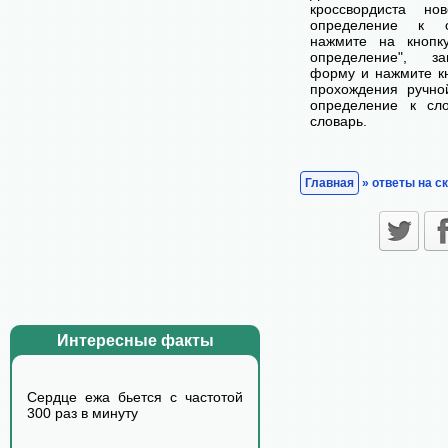
кроссвордиста н
определение к с
нажмите на кнопк
определение", з
форму и нажмите кн
прохождения ручно
определение к сл
словарь.
Главная
» ответы на с
Интересные факты
Сердце ежа бьется с частотой
300 раз в минуту