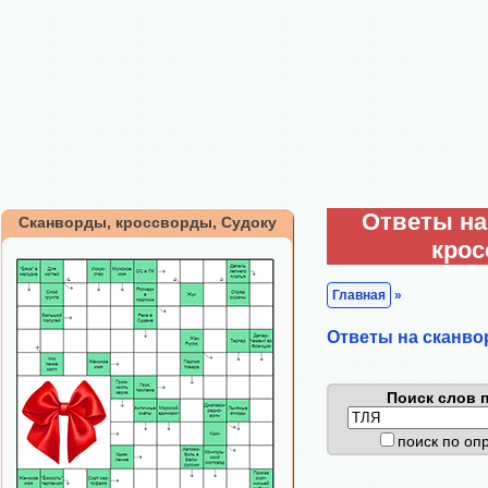
Ответы на
Сканворды, кроссворды, Судоку
кро
Главная
»
Ответы на сканво
Поиск слов п
поиск по о