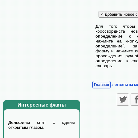
Для того чтобы
кроссвордиста н
определение к с
нажмите на кнопк
определение", з
форму и нажмите кн
прохождения ручно
определение к сл
словарь.
Главная
» ответы на с
Интересные факты
Дельфины спят с одним
открытым глазом.