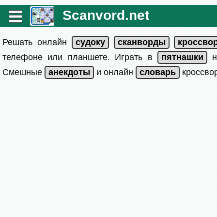
Scanvord.net
Решать онлайн
телефоне или планшете. Играть в
на
Смешные
и онлайн
кроссвор