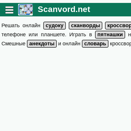
Scanvord.net
Решать онлайн
телефоне или планшете. Играть в
на
Смешные
и онлайн
кроссвор