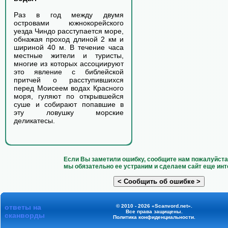
Раз в год между двумя
островами южнокорейского
уезда Чиндо расступается море,
обнажая проход длиной 2 км и
шириной 40 м. В течение часа
местные жители и туристы,
многие из которых ассоциируют
это явление с библейской
притчей о расступившихся
перед Моисеем водах Красного
моря, гуляют по открывшейся
суше и собирают попавшие в
эту ловушку морские
деликатесы.
Если Вы заметили ошибку, сообщите нам пожалуйста 
мы обязательно ее устраним и сделаем сайт еще инт
ответы на
© 2010 - 2026 «Scanvord.net».
Все права защищены.
сканворды
Политика конфиденциальности
.