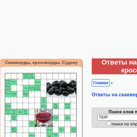
Ответы на
Сканворды, кроссворды, Судоку
кро
Главная
»
Ответы на сканво
Поиск слов п
поиск по о