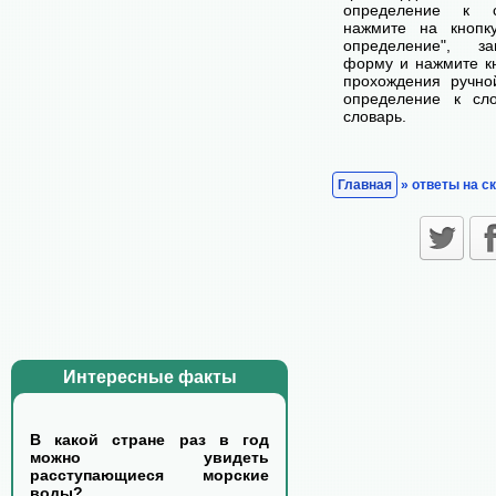
определение к с
нажмите на кнопк
определение", з
форму и нажмите кн
прохождения ручно
определение к сл
словарь.
Главная
» ответы на с
Интересные факты
В какой стране раз в год
можно увидеть
расступающиеся морские
воды?