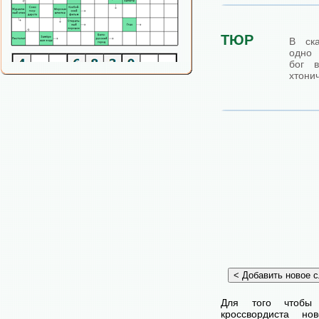
ТЮР
В ска
одно 
бог 
хтони
Для того чтобы
кроссвордиста н