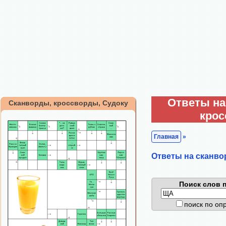
Ответы на
Сканворды, кроссворды, Судоку
кро
Главная
»
Ответы на сканво
Поиск слов п
поиск по о