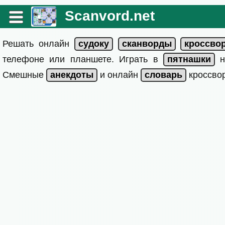
Scanvord.net
Решать онлайн
телефоне или планшете. Играть в
на
Смешные
и онлайн
кроссвор