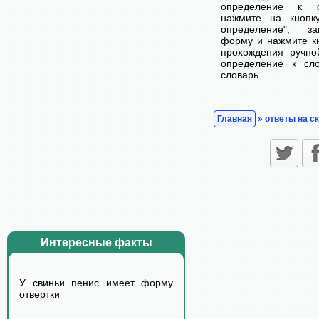
определение к с
нажмите на кнопк
определение", з
форму и нажмите кн
прохождения ручно
определение к сл
словарь.
Главная
» ответы на с
Интересные факты
У свиньи пенис имеет форму
отвертки