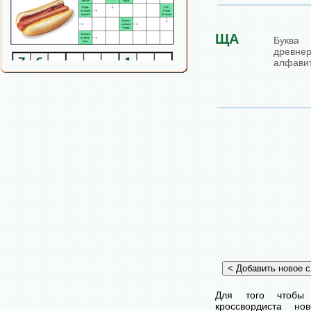
ЩА
Буква
древнер
алфавит
Для того чтобы
кроссвордиста н