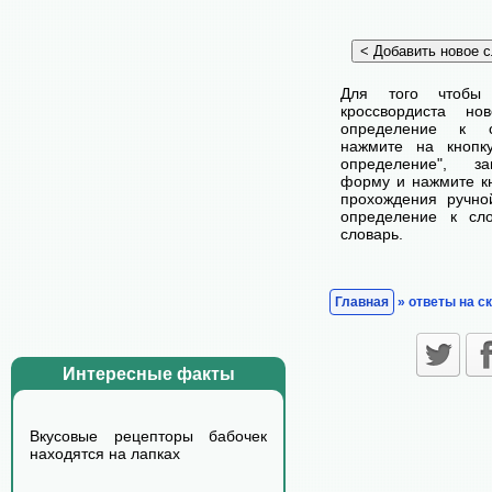
Для того чтобы
кроссвордиста н
определение к с
нажмите на кнопк
определение", з
форму и нажмите кн
прохождения ручно
определение к сл
словарь.
Главная
» ответы на с
Интересные факты
Вкусовые рецепторы бабочек
находятся на лапках