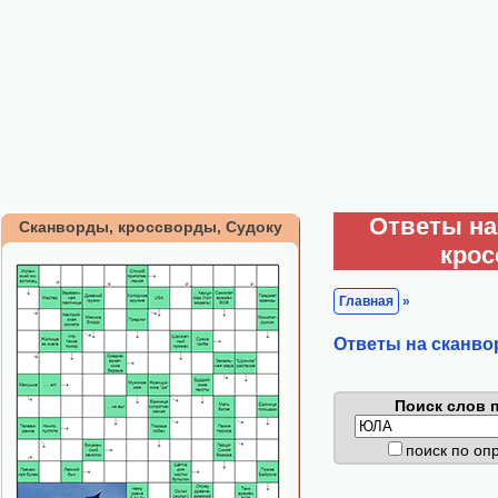
Ответы на
Сканворды, кроссворды, Судоку
кро
Главная
»
Ответы на сканво
Поиск слов п
поиск по о