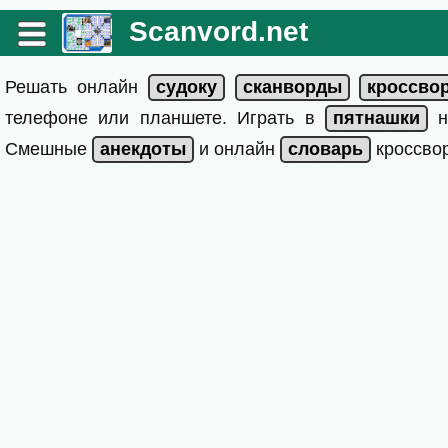
Scanvord.net
Решать онлайн
телефоне или планшете. Играть в
на
Смешные
и онлайн
кроссвор