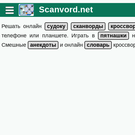
Scanvord.net
Решать онлайн
телефоне или планшете. Играть в
на
Смешные
и онлайн
кроссвор