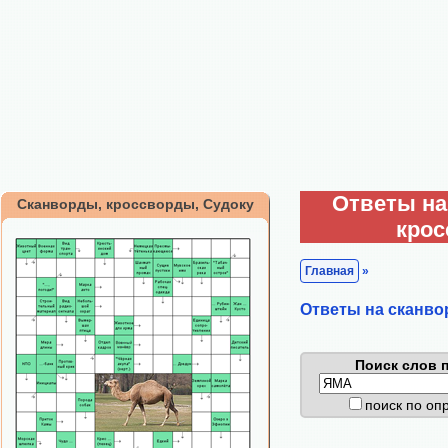
Ответы на
Сканворды, кроссворды, Судоку
кро
Главная
»
Ответы на сканво
Поиск слов п
поиск по о