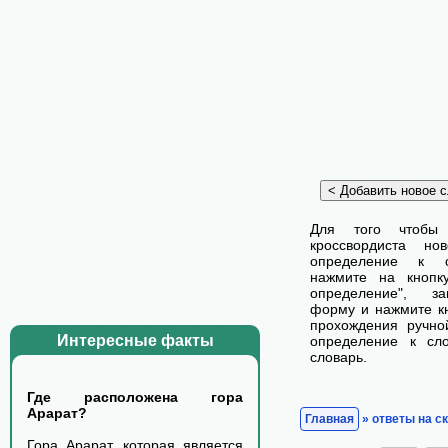
Для того чтобы
кроссвордиста н
определение к с
нажмите на кнопк
определение", з
форму и нажмите кн
прохождения ручно
Интересные факты
определение к сл
словарь.
Где расположена гора
Арарат?
Главная
» ответы на с
Гора Арарат, которая является