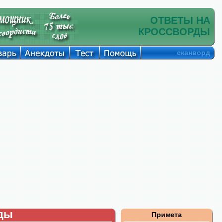
ОТВЕТЫ НА
КРОССВОРДЫ
сканворд
рды
Примета