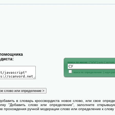
 помощника
диста:
поиск по маске:
( *а*о* )
или
( за+ник 
поиск по определению: (
науч р
добавить в словарь кроссвордиста новое слово, или свое опред
пку "Добавить слово или определение", заполните открывш
сле прохождения ручной модерации слово или определение к слову 