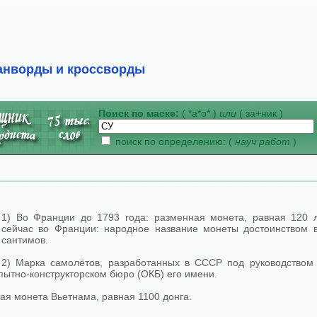
анворды и кроссворды
Поиск по маске:
( *а*о* )
или
( за+ник )
поиск по определению: (
науч работ
)
1) Во Франции до 1793 года: разменная монета, равная 120 л
сейчас во Франции: народное название монеты достоинством в
сантимов.
2) Марка самолётов, разработанных в СССР под руководством 
пытно-конструкторском бюро (ОКБ) его имени.
ая монета Вьетнама, равная 1100 донга.