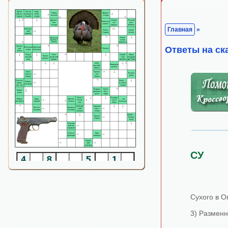
Главная
»
Ответы на ск
СУ
Сухого в О
3) Разменн