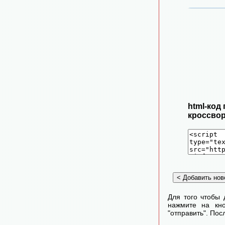
html-код
кроссвор
Для того чтобы 
нажмите на кно
"отправить". По