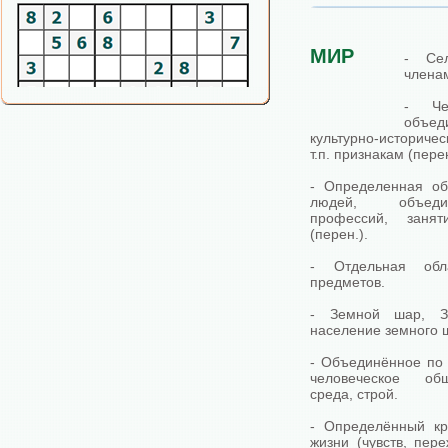
МИР
- Се
члена
- Чел
объед
культурно-историче
т.п. признакам (перен
- Определенная об
людей, объеди
профессий, занят
(перен.).
- Отдельная обл
предметов.
- Земной шар, З
население земного 
- Объединённое по 
человеческое об
среда, строй.
- Определённый кр
жизни (чувств, пер