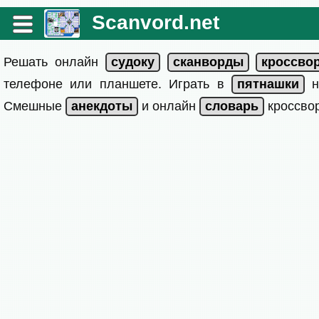
Scanvord.net
Решать онлайн
телефоне или планшете. Играть в
на
Смешные
и онлайн
кроссвор