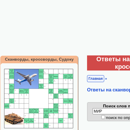
Ответы на
Сканворды, кроссворды, Судоку
кро
Главная
»
Ответы на сканво
Поиск слов п
поиск по о