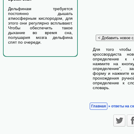
Дельфинам требуется
постоянно дышать
атмосферным кислородом, для
этого они регулярно всплывают.
Чтобы обеспечить такое
дыхание во время сна,
полушария мозга дельфина
спят по очереди.
Для того чтобы
кроссвордиста н
определение к с
нажмите на кнопк
определение", з
форму и нажмите кн
прохождения ручно
определение к сл
словарь.
Главная
» ответы на с