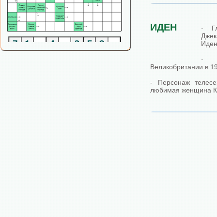
ИДЕН
- Г
Дже
Иден
- 
Великобритании в 19
- Персонаж телесе
любимая женщина К