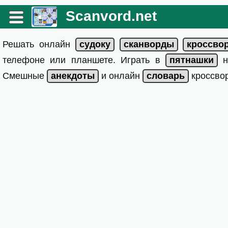
Scanvord.net
Решать онлайн
телефоне или планшете. Играть в
на
Смешные
и онлайн
кроссвор