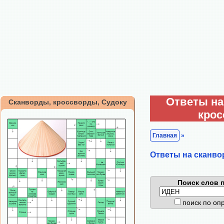
Ответы на
Сканворды, кроссворды, Судоку
кро
Главная
»
Ответы на сканво
Поиск слов п
поиск по о