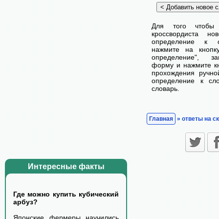
Для того чтобы
кроссвордиста н
определение к с
нажмите на кнопк
определение", з
форму и нажмите кн
прохождения ручно
определение к сл
словарь.
Главная
» ответы на с
Интересные факты
Где можно купить кубический
арбуз?
Японские фермеры научились