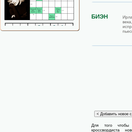
БИЭН
Ирл
век
исп
пьес
Для того чтобы
кроссвордиста н