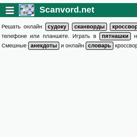
Scanvord.net
Решать онлайн
телефоне или планшете. Играть в
на
Смешные
и онлайн
кроссвор