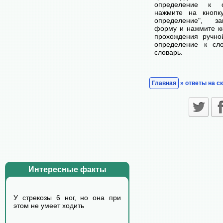
определение к с
нажмите на кнопк
определение", з
форму и нажмите кн
прохождения ручно
определение к сл
словарь.
Главная
» ответы на с
Интересные факты
У стрекозы 6 ног, но она при
этом не умеет ходить