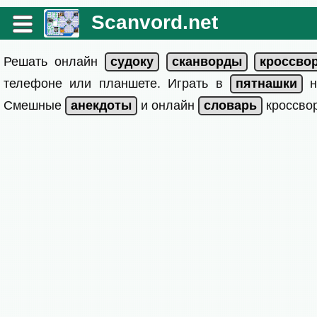
Scanvord.net
Решать онлайн
телефоне или планшете. Играть в
на
Смешные
и онлайн
кроссвор