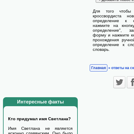
Для того чтобы
кроссвордиста н
определение к с
нажмите на кнопк
определение", з
форму и нажмите кн
прохождения ручно
определение к сл
словарь.
Главная
» ответы на с
Интересные факты
Кто придумал имя Светлана?
Имя Светлана не является
исконно славянским. Оно было