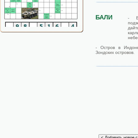
БАЛИ
- В
под
дай
кар
небе
- Остров в Индон
Зондских островов.