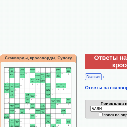
Ответы на
Сканворды, кроссворды, Судоку
кро
Главная
»
Ответы на сканво
Поиск слов п
поиск по о