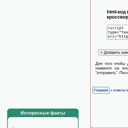
html-код
кроссвор
Для того чтобы 
нажмите на кно
"отправить". По
Главная
» ответы 
Интересные факты