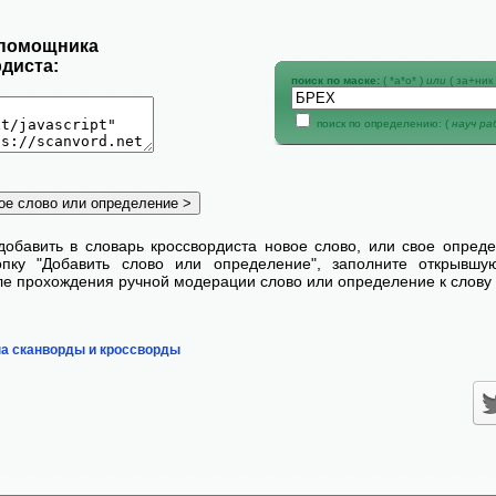
 помощника
диста:
поиск по маске:
( *а*о* )
или
( за+ник 
поиск по определению: (
науч р
добавить в словарь кроссвордиста новое слово, или свое опред
пку "Добавить слово или определение", заполните открывш
сле прохождения ручной модерации слово или определение к слову 
на сканворды и кроссворды