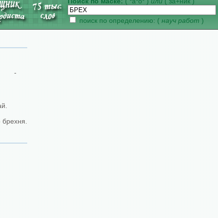
Поиск по маске:
( *а*о* )
или
( за+ник )
поиск по определению: (
науч работ
)
-
ай.
о брехня.