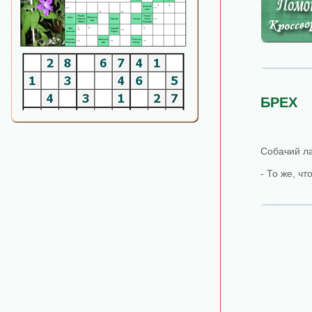
БРЕХ
Собачий л
- То же, чт