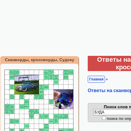
Ответы на
Сканворды, кроссворды, Судоку
кро
Главная
»
Ответы на сканво
Поиск слов п
поиск по о