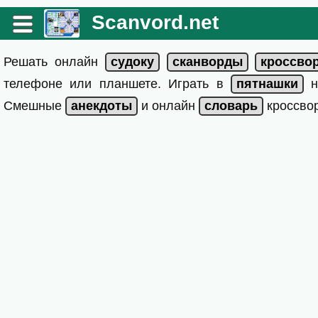
Scanvord.net
Решать онлайн
телефоне или планшете. Играть в
на
Смешные
и онлайн
кроссвор