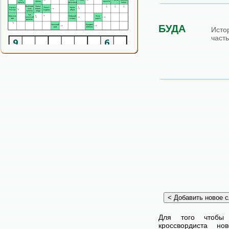
БУДА
Исто
част
Для того чтобы
кроссвордиста н